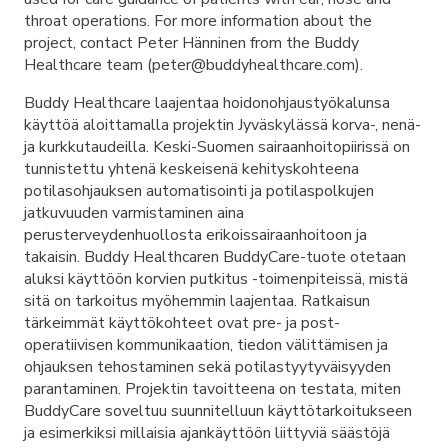
throat operations. For more information about the
project, contact Peter Hänninen from the Buddy
Healthcare team (peter@buddyhealthcare.com).
Buddy Healthcare laajentaa hoidonohjaustyökalunsa
käyttöä aloittamalla projektin Jyväskylässä korva-, nenä-
ja kurkkutaudeilla. Keski-Suomen sairaanhoitopiirissä on
tunnistettu yhtenä keskeisenä kehityskohteena
potilasohjauksen automatisointi ja potilaspolkujen
jatkuvuuden varmistaminen aina
perusterveydenhuollosta erikoissairaanhoitoon ja
takaisin. Buddy Healthcaren BuddyCare-tuote otetaan
aluksi käyttöön korvien putkitus -toimenpiteissä, mistä
sitä on tarkoitus myöhemmin laajentaa. Ratkaisun
tärkeimmät käyttökohteet ovat pre- ja post-
operatiivisen kommunikaation, tiedon välittämisen ja
ohjauksen tehostaminen sekä potilastyytyväisyyden
parantaminen. Projektin tavoitteena on testata, miten
BuddyCare soveltuu suunnitelluun käyttötarkoitukseen
ja esimerkiksi millaisia ajankäyttöön liittyviä säästöjä