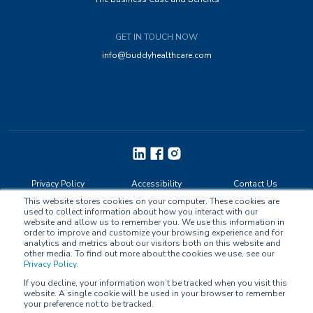
GET IN TOUCH NOW
info@buddyhealthcare.com
Privacy Policy
Accessibility
Contact Us
This website stores cookies on your computer. These cookies are
used to collect information about how you interact with our
website and allow us to remember you. We use this information in
order to improve and customize your browsing experience and for
analytics and metrics about our visitors both on this website and
other media. To find out more about the cookies we use, see our
Privacy Policy
.
© Buddy Healthcare Ltd Oy. All Rights Reserved.
If you decline, your information won’t be tracked when you visit this
website. A single cookie will be used in your browser to remember
Compliance: MDR Class IIa, ISO/IEC 27001:2022, ISO 13485:2016, ORCHA
your preference not to be tracked.
OBR Certified, EU GDPR